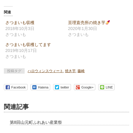
し
す
し
て
る
て
Twitter
に
Google+
で
は
で
関連
共
ク
共
有
リ
有
(新
ッ
(新
さつまいも収穫
亘理直売所の焼き芋
し
ク
し
2018年10月3日
2020年1月30日
い
し
い
ウ
て
ウ
さつまいも
さつまいも
ィ
く
ィ
ン
だ
ン
ド
さ
ド
さつまいも収穫してます
ウ
い
ウ
2019年10月17日
で
(新
で
開
し
開
さつまいも
き
い
き
ま
ウ
ま
す)
ィ
す)
ン
投稿タグ
ハロウィンスウィート
,
焼き芋
,
藤崎
ド
ウ
で
開
き
Facebook
Hatena
twitter
Google+
LINE
ま
す)
関連記事
第8回山元町ふれあい産業祭