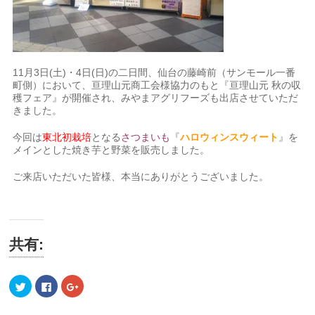
11月3日(土)・4日(日)の二日間、仙台の藤崎前（サンモール一番
町側）において、亘理山元商工会様協力のもと『亘理山元 秋の収
穫フェア』が開催され、みやまアグリフーズも出店させていただ
きました。
今回は
東北初栽培
となる
さつまいも
『
ハロウィンスウィート
』を
メインとした焼き芋と野菜を販売しました。
ご来店いただいた皆様、本当にありがとうございました。
共有:
ク
Facebook
ク
リ
で
リ
ッ
共
ッ
ク
有
ク