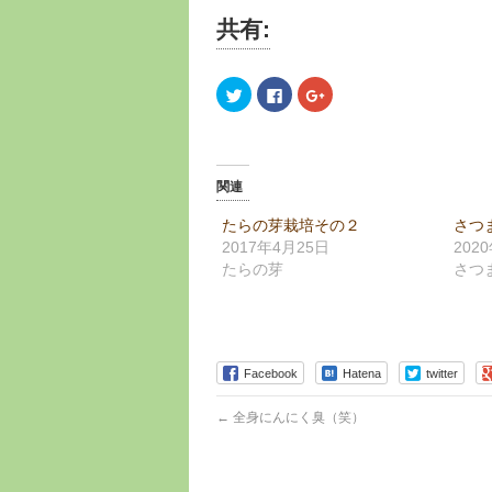
共有:
ク
Facebook
ク
リ
で
リ
ッ
共
ッ
ク
有
ク
し
す
し
て
る
て
Twitter
に
Google+
で
は
で
関連
共
ク
共
有
リ
有
(新
ッ
(新
たらの芽栽培その２
さつ
し
ク
し
2017年4月25日
202
い
し
い
ウ
て
ウ
たらの芽
さつ
ィ
く
ィ
ン
だ
ン
ド
さ
ド
ウ
い
ウ
で
(新
で
開
し
開
き
い
き
ま
ウ
ま
Facebook
Hatena
twitter
す)
ィ
す)
ン
ド
←
全身にんにく臭（笑）
ウ
で
開
き
ま
す)