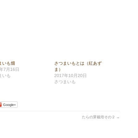
まいも畑
さつまいもとは（紅あず
0年7月16日
ま）
まいも
2017年10月20日
さつまいも
Google+
たらの芽栽培その２
→