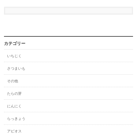
カテゴリー
いちじく
さつまいも
その他
たらの芽
にんにく
らっきょう
アピオス