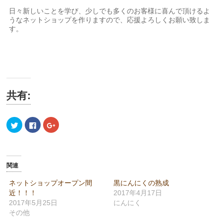
日々新しいことを学び、少しでも多くのお客様に喜んで頂けるよ
うなネットショップを作りますので、応援よろしくお願い致しま
す。
共有:
ク
Facebook
ク
リ
で
リ
ッ
共
ッ
ク
有
ク
し
す
し
て
る
て
Twitter
に
Google+
で
は
で
関連
共
ク
共
有
リ
有
(新
ッ
(新
ネットショップオープン間
黒にんにくの熟成
し
ク
し
近！！！
2017年4月17日
い
し
い
ウ
て
ウ
2017年5月25日
にんにく
ィ
く
ィ
ン
だ
ン
その他
ド
さ
ド