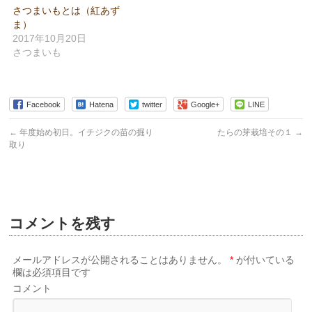
ウ
い
ウ
さつまいもとは（紅あず
で
(新
で
開
し
開
ま）
き
い
き
ま
ウ
ま
2017年10月20日
す)
ィ
す)
さつまいも
ン
ド
ウ
で
開
き
ま
Facebook
Hatena
twitter
Google+
LINE
す)
←
年度始め初日。イチジクの苗の掘り
たらの芽栽培その１
→
取り
コメントを残す
メールアドレスが公開されることはありません。
*
が付いている
欄は必須項目です
コメント