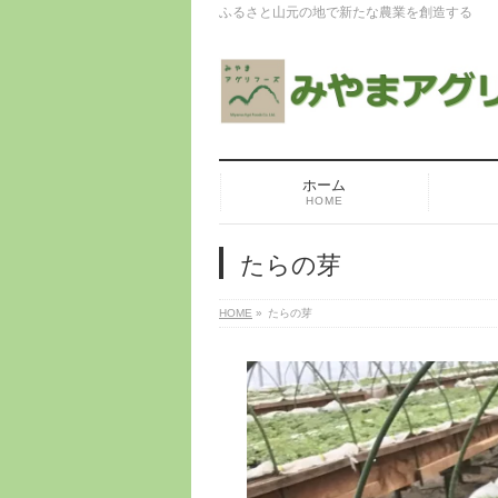
ふるさと山元の地で新たな農業を創造する
ホーム
HOME
たらの芽
HOME
»
たらの芽